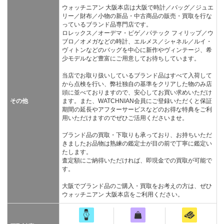
ウォッチニアン 大阪本店は大阪で時計／バッグ／ジュエ
リー／財布／小物の新品・中古商品の販売・買取を行な
っているブランド品専門店です。
ロレックス／オーデマ・ピゲ／パテック フィリップ／ウ
ブロ／オメガなどの時計、エルメス／シャネル／ルイ・
ヴィトンなどのバッグを中心に新作やヴィンテージ、希
少モデルなど豊富にご用意してお待ちしています。
当店でお取り扱いしているブランド品はすべて入荷して
から点検を行い、弊社独自の基準をクリアした物のみ店
頭に並べておりますので、安心してお買い求めいただけ
その他
ます。また、WATCHNIAN会員にご登録いただくと保証
期間の延長やアフターサービスなどのお得な特典をご利
用いただけますのでぜひご活用くださいませ。
ブランド品の買取・下取りも承っており、お持ちいただ
きましたお品物は熟練の鑑定士が目の前で丁寧に鑑定い
たします。
査定額にご納得いただければ、即現金での買取が可能で
す。
大阪でブランド品のご購入・買取をお考えの方は、ぜひ
ウォッチニアン 大阪本店をご利用ください。