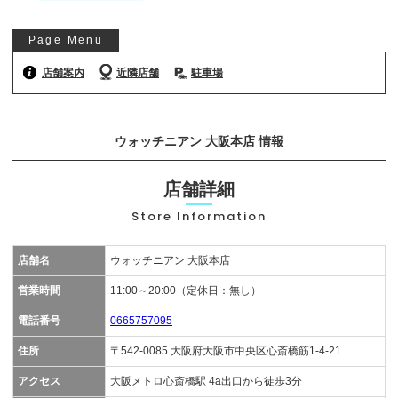
お気軽にご相談ください
Page Menu
0120-954-800
(11:00～20:00年中無休)
店舗案内
近隣店舗
駐車場
24時間受付中！
メール査定はこちらから
ウォッチニアン 大阪本店 情報
店舗詳細
Store Information
店舗名
ウォッチニアン 大阪本店
営業時間
11:00～20:00（定休日：無し）
電話番号
0665757095
住所
〒542-0085 大阪府大阪市中央区心斎橋筋1-4-21
アクセス
大阪メトロ心斎橋駅 4a出口から徒歩3分