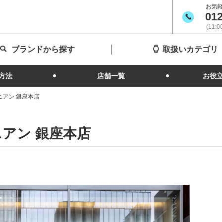
お気
012
(11:
ブランドから探す
取扱いカテゴリ
方法
店舗一覧
お役
アン 銀座本店
アン 銀座本店