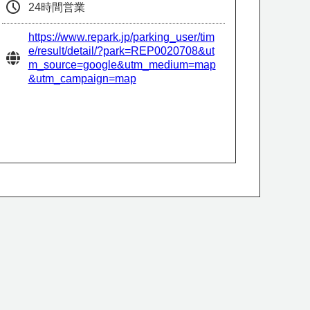
24時間営業
https://www.repark.jp/parking_user/tim
e/result/detail/?park=REP0020708&ut
m_source=google&utm_medium=map
&utm_campaign=map