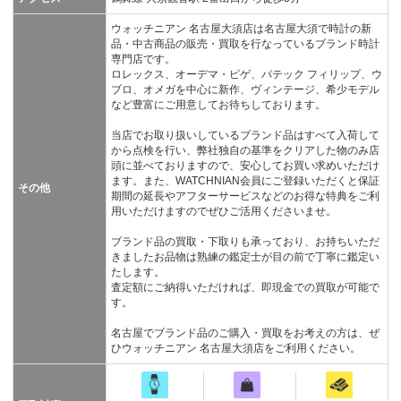
ウォッチニアン 名古屋大須店は名古屋大須で時計の新
品・中古商品の販売・買取を行なっているブランド時計
専門店です。
ロレックス、オーデマ・ピゲ、パテック フィリップ、ウ
ブロ、オメガを中心に新作、ヴィンテージ、希少モデル
など豊富にご用意してお待ちしております。
当店でお取り扱いしているブランド品はすべて入荷して
から点検を行い、弊社独自の基準をクリアした物のみ店
頭に並べておりますので、安心してお買い求めいただけ
ます。また、WATCHNIAN会員にご登録いただくと保証
その他
期間の延長やアフターサービスなどのお得な特典をご利
用いただけますのでぜひご活用くださいませ。
ブランド品の買取・下取りも承っており、お持ちいただ
きましたお品物は熟練の鑑定士が目の前で丁寧に鑑定い
たします。
査定額にご納得いただければ、即現金での買取が可能で
す。
名古屋でブランド品のご購入・買取をお考えの方は、ぜ
ひウォッチニアン 名古屋大須店をご利用ください。