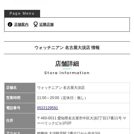
お気軽にご相談ください
Page Menu
0120-954-800
(11:00～20:00年中無休)
店舗案内
近隣店舗
24時間受付中！
メール査定はこちらから
ウォッチニアン 名古屋大須店 情報
店舗詳細
Store Information
店舗名
ウォッチニアン 名古屋大須店
営業時間
11:00～20:00（定休日：無し）
電話番号
0522129591
〒460-0011 愛知県名古屋市中区大須2丁目17番11号 マ
住所
ーベリックビル1F/2F
アクセス
鶴舞線 大須観音駅 2番出口から徒歩3分