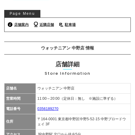
お気軽にご相談ください
Page Menu
0120-954-800
(11:00～20:00年中無休)
店舗案内
近隣店舗
駐車場
24時間受付中！
メール査定はこちらから
ウォッチニアン 中野店 情報
店舗詳細
Store Information
店舗名
ウォッチニアン 中野店
営業時間
11:00～20:00（定休日：無し ※施設に準ずる）
電話番号
0356189270
〒164-0001 東京都中野区中野5-52-15 中野ブロードウ
住所
ェイ 3F
アクセス
JR中野駅 北口から徒歩5分