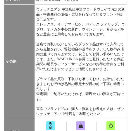
ウォッチニアン 中野店は中野ブロードウェイで時計の新
品・中古商品の販売・買取を行なっているブランド時計
専門店です。
ロレックス、オーデマ・ピゲ、パテック フィリップ、ウ
ブロ、オメガを中心に新作、ヴィンテージ、希少モデル
など豊富にご用意してお待ちしております。
当店でお取り扱いしているブランド品はすべて入荷して
から点検を行い、弊社独自の基準をクリアした物のみ店
頭に並べておりますので、安心してお買い求めいただけ
ます。また、WATCHNIAN会員にご登録いただくと保証
その他
期間の延長やアフターサービスなどのお得な特典をご利
用いただけますのでぜひご活用くださいませ。
ブランド品の買取・下取りも承っており、お持ちいただ
きましたお品物は熟練の鑑定士が目の前で丁寧に鑑定い
たします。
査定額にご納得いただければ、即現金での買取が可能で
す。
東京でブランド品のご購入・買取をお考えの方は、ぜひ
ウォッチニアン 中野店をご利用ください。