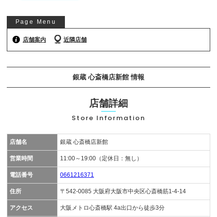
お気軽にご相談ください
Page Menu
0120-954-800
(11:00～20:00年中無休)
店舗案内
近隣店舗
24時間受付中！
メール査定はこちらから
銀蔵 心斎橋店新館 情報
店舗詳細
Store Information
店舗名
銀蔵 心斎橋店新館
営業時間
11:00～19:00（定休日：無し）
電話番号
0661216371
住所
〒542-0085 大阪府大阪市中央区心斎橋筋1-4-14
アクセス
大阪メトロ心斎橋駅 4a出口から徒歩3分