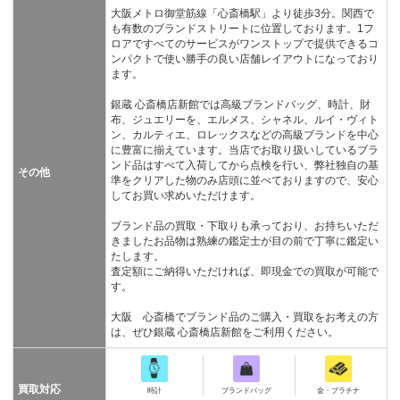
大阪メトロ御堂筋線「心斎橋駅」より徒歩3分。関西で
も有数のブランドストリートに位置しております。1フ
ロアですべてのサービスがワンストップで提供できるコ
ンパクトで使い勝手の良い店舗レイアウトになっており
ます。
銀蔵 心斎橋店新館では高級ブランドバッグ、時計、財
布、ジュエリーを、エルメス、シャネル、ルイ・ヴィト
ン、カルティエ、ロレックスなどの高級ブランドを中心
に豊富に揃えています。当店でお取り扱いしているブラ
ンド品はすべて入荷してから点検を行い、弊社独自の基
その他
準をクリアした物のみ店頭に並べておりますので、安心
してお買い求めいただけます。
ブランド品の買取・下取りも承っており、お持ちいただ
きましたお品物は熟練の鑑定士が目の前で丁寧に鑑定い
たします。
査定額にご納得いただければ、即現金での買取が可能で
す。
大阪 心斎橋でブランド品のご購入・買取をお考えの方
は、ぜひ銀蔵 心斎橋店新館をご利用ください。
買取対応
時計
ブランドバッグ
金・プラチナ