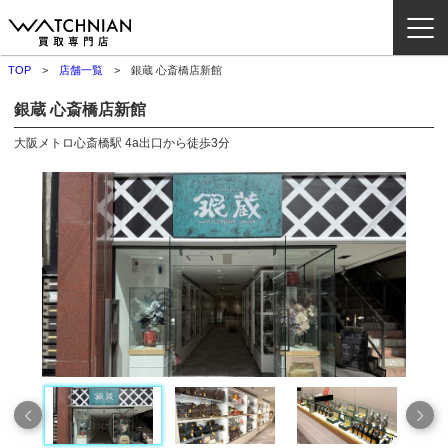
TOP
店舗一覧
銀蔵 心斎橋店新館
ウォッチニアン買取専門店とは？
銀蔵 心斎橋店新館
ブランドから探す
大阪メトロ心斎橋駅 4a出口から徒歩3分
取扱いカテゴリ
よくある質問
買取方法
査定方法
店舗一覧
お役立ち情報
お問い合わせ