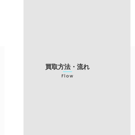
売却までの
～3日（振込対
当日現金渡し
スピード
応）
梱包の手間が必
対応エリア
来店が必要
要
不要
申し込みが必要
対応エリア
買い取り専門店のみ
予約可能
買取方法・流れ
Flow
店頭での買取