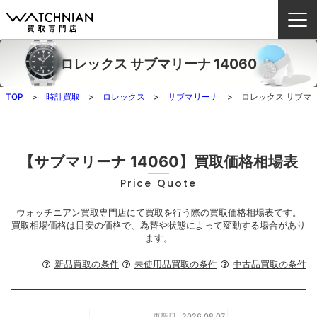
ロレックス サブマリーナ 14060
ウォッチニアン買取専門店とは？
TOP
時計買取
ロレックス
サブマリーナ
ロレックス サブマリー
ブランドから探す
取扱いカテゴリ
【サブマリーナ 14060】買取価格相場表
Price Quote
よくある質問
ウォッチニアン買取専門店にて買取を行う際の買取価格相場表です。
買取方法
買取相場価格は目安の価格で、為替や状態によって変動する場合があり
ます。
査定方法
新品買取の条件
未使用品買取の条件
中古品買取の条件
店舗一覧
お役立ち情報
お問い合わせ
更新日
2026.08.07