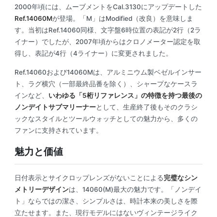
2000年頃には、ムーブメントをCal.3130にアップデートした
Ref.14060M
が登場。「M」はModified（改良）を意味しま
す。当初はRef.14060同様、文字盤6時位置の表記が2行（2ラ
イナー）でしたが、2007年頃からはクロノメーター認定を取
得し、表記が4行（4ライナー）に変更されました。
Ref.14060および14060Mは、アルミニウム製ベゼルインサー
ト、ラグ横穴（一部最終品番を除く）、シャープなケースラ
インなど、
いわゆる「5桁リファレンス」の特徴を持つ最後の
ノンデイトサブマリーナー
として、生産終了後もそのクラシ
ックなスタイルとツールウォッチとしての魅力から、多くの
ファンに支持されています。
魅力と価値
日付表示とサイクロップレンズがないことによる
完璧なシン
メトリーデザイン
は、14060(M)最大の魅力です。「ノンデイ
ト」ならではの潔さ、シンプルさは、時計本来の美しさを際
立たせます。また、現行モデルにはないヴィンテージライク