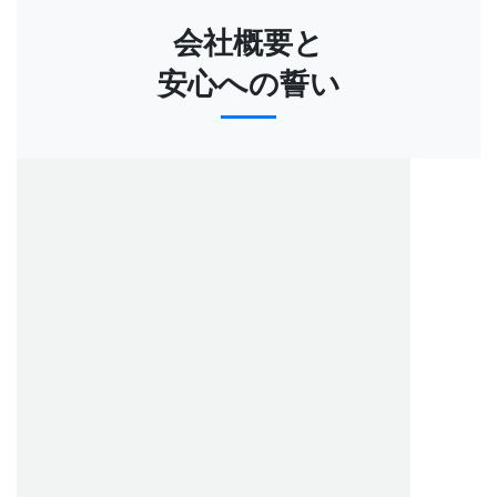
会社概要と
安心への誓い
ウォッチニアン買取専門店の理念
私たちは、ロレックス サブマリーナー 14060(M)のような時
代を超えて愛されるタイムピースが持つ価値と魅力を深く理
解し、お客様にご満足いただける最高水準の買取サービスを
提供することをお約束します。
時計専門店としての豊富な経験と誠実な対応で、お客様の大
切な資産であるサブマリーナー 14060(M)の価値を最大限に
引き出します。
お客様の安心のために