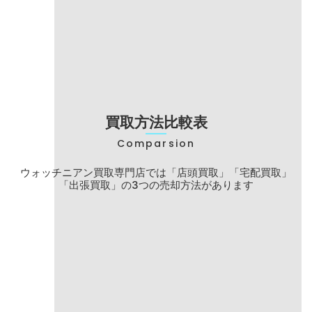
型番
14060
ブランド名
ロレックス
モデル名
サブマリーナ
買取方法比較表
Comparsion
ウォッチニアン買取専門店では「店頭買取」
「宅配買取」
「出張買取」の3つの売却方法があります
店頭買取
宅配買取
手数料
無料
無料
東京・大阪・愛
対応エリア
全国
知