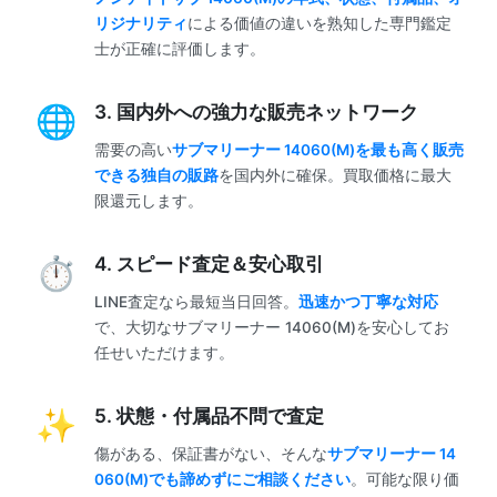
リジナリティ
による価値の違いを熟知した専門鑑定
士が正確に評価します。
3. 国内外への強力な販売ネットワーク
需要の高い
サブマリーナー 14060(M)を最も高く販売
できる独自の販路
を国内外に確保。買取価格に最大
限還元します。
4. スピード査定＆安心取引
LINE査定なら最短当日回答。
迅速かつ丁寧な対応
で、大切なサブマリーナー 14060(M)を安心してお
任せいただけます。
5. 状態・付属品不問で査定
傷がある、保証書がない、そんな
サブマリーナー 14
060(M)でも諦めずにご相談ください
。可能な限り価