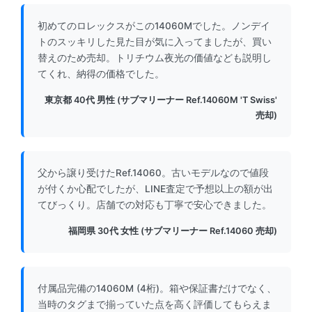
初めてのロレックスがこの14060Mでした。ノンデイ
トのスッキリした見た目が気に入ってましたが、買い
替えのため売却。トリチウム夜光の価値なども説明し
てくれ、納得の価格でした。
東京都 40代 男性 (サブマリーナー Ref.14060M 'T Swiss'
売却)
父から譲り受けたRef.14060。古いモデルなので値段
が付くか心配でしたが、LINE査定で予想以上の額が出
てびっくり。店舗での対応も丁寧で安心できました。
福岡県 30代 女性 (サブマリーナー Ref.14060 売却)
付属品完備の14060M (4桁)。箱や保証書だけでなく、
当時のタグまで揃っていた点を高く評価してもらえま