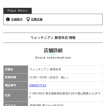
お気軽にご相談ください
Page Menu
0120-954-800
(11:00～20:00年中無休)
店舗案内
近隣店舗
24時間受付中！
メール査定はこちらから
ウォッチニアン 新宿本店 情報
店舗詳細
Store Information
店舗名
ウォッチニアン 新宿本店
営業時間
11:00～20:00（定休日：無し）
電話番号
0364577713
〒160-0022 東京都新宿区新宿3-18-5 猪山興業ビル1F-3
住所
F
アクセス
JR新宿駅 東口から徒歩2分