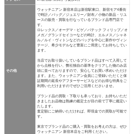
ウォッチニアン 新宿本店は新宿駅東口、新宿モア4番街
で時計／バッグ／ジュエリー／財布／小物の新品・リユ
ースの販売・買取を行なっているブランド品専門店で
す。
ロレックス／オーデマ・ピゲ／パテック フィリップ／オ
メガ／グランドセイコーなどの時計、エルメス／シャネ
ル／ルイ・ヴィトンなどのバッグを中心に新作やヴィン
テージ、希少モデルなど豊富にご用意してお待ちしてい
ます。
当店でお取り扱いしているブランド品はすべて入荷して
から点検を行い、弊社独自の基準をクリアした物のみ店
その他
頭に並べておりますので、安心してお買い求めいただけ
ます。また、ウォッチニアン会員にご登録いただくと保
証期間の延長やアフターサービスなどのお得な特典をご
利用いただけますのでぜひご活用くださいませ。
ブランド品の買取・下取りも承っており、お持ちいただ
きましたお品物は熟練の鑑定士が目の前で丁寧に鑑定い
たします。
査定額にご納得いただければ、即現金での買取が可能で
す。
東京でブランド品のご購入・買取をお考えの方は、ぜひ
ウォッチニアン 新宿本店をご利用ください。