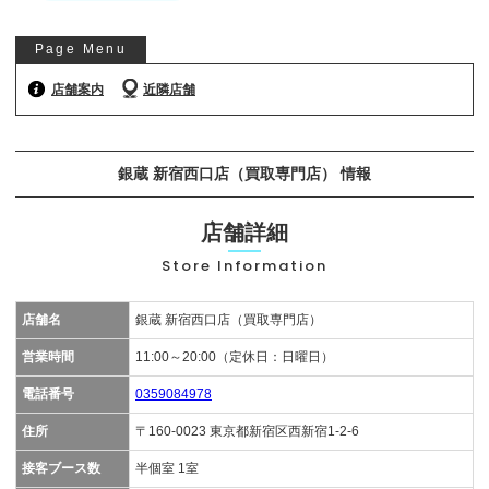
お気軽にご相談ください
Page Menu
0120-954-800
(11:00～20:00年中無休)
店舗案内
近隣店舗
24時間受付中！
メール査定はこちらから
銀蔵 新宿西口店（買取専門店） 情報
店舗詳細
Store Information
店舗名
銀蔵 新宿西口店（買取専門店）
営業時間
11:00～20:00（定休日：日曜日）
電話番号
0359084978
住所
〒160-0023 東京都新宿区西新宿1-2-6
接客ブース数
半個室 1室