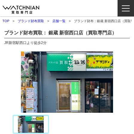
TOP
ブランド財布買取
店舗一覧
ブランド財布：銀蔵 新宿西口店（買取
ウォッチニアン買取専門店とは？
ブランド財布買取： 銀蔵 新宿西口店（買取専門店）
ブランドから探す
JR新宿駅西口より徒歩2分
取扱いカテゴリ
よくある質問
買取方法
査定方法
店舗一覧
お役立ち情報
お問い合わせ