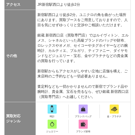
アクセス
JR新宿駅西口より徒歩2分
新宿駅西口より徒歩2分。ユニクロの角を曲がった場所
にあります。買取ブースをご用意しておりますので、人
目を気にせずゆっくりと交渉やご相談いただけます。
銀蔵 新宿西口店（買取専門店）ではルイヴィトン、エル
メス、シャネルといった高級ブランドのバッグや財布、
ロレックスやオメガ、セイコーやタグホイヤーなどの腕
時計、カルティエ、ブルガリ、ティファニー、ダイヤモ
その他
ンドなどジュエリー・宝石、金やプラチナなどの貴金属
の買取を行っています。
新宿駅からもアクセスがしやすい立地に店舗を構え、ご
来店時のご予約なども一切必要ありません。
査定料なども一切かかりませんので新宿でブランド品や
腕時計、貴金属、宝石を売るなら、ぜひ銀蔵 新宿西口店
（買取専門店）へお越しください。
買取対応
時計
ブランドバッグ
金・プラチナ
ジャンル
ジュエリー
ブランド財布