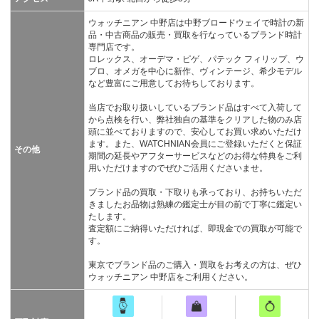
ウォッチニアン 中野店は中野ブロードウェイで時計の新
品・中古商品の販売・買取を行なっているブランド時計
専門店です。
ロレックス、オーデマ・ピゲ、パテック フィリップ、ウ
ブロ、オメガを中心に新作、ヴィンテージ、希少モデル
など豊富にご用意してお待ちしております。
当店でお取り扱いしているブランド品はすべて入荷して
から点検を行い、弊社独自の基準をクリアした物のみ店
頭に並べておりますので、安心してお買い求めいただけ
ます。また、WATCHNIAN会員にご登録いただくと保証
その他
期間の延長やアフターサービスなどのお得な特典をご利
用いただけますのでぜひご活用くださいませ。
ブランド品の買取・下取りも承っており、お持ちいただ
きましたお品物は熟練の鑑定士が目の前で丁寧に鑑定い
たします。
査定額にご納得いただければ、即現金での買取が可能で
す。
東京でブランド品のご購入・買取をお考えの方は、ぜひ
ウォッチニアン 中野店をご利用ください。