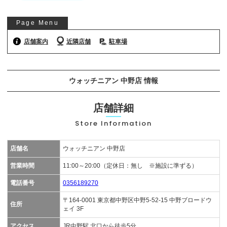
お気軽にご相談ください
Page Menu
0120-954-800
(11:00～20:00年中無休)
店舗案内
近隣店舗
駐車場
24時間受付中！
メール査定はこちらから
ウォッチニアン 中野店 情報
店舗詳細
Store Information
店舗名
ウォッチニアン 中野店
営業時間
11:00～20:00（定休日：無し ※施設に準ずる）
電話番号
0356189270
〒164-0001 東京都中野区中野5-52-15 中野ブロードウ
住所
ェイ 3F
アクセス
JR中野駅 北口から徒歩5分