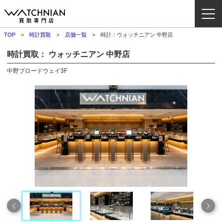
TOP
時計買取
店舗一覧
時計：ウォッチニアン 中野店
ウォッチニアン買取専門店とは？
時計買取： ウォッチニアン 中野店
ブランドから探す
中野ブロードウェイ3F
取扱いカテゴリ
よくある質問
買取方法
査定方法
店舗一覧
お役立ち情報
お問い合わせ