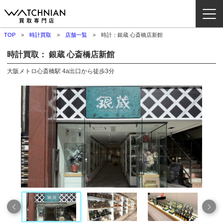
TOP
時計買取
店舗一覧
時計：銀蔵 心斎橋店新館
ウォッチニアン買取専門店とは？
時計買取： 銀蔵 心斎橋店新館
ブランドから探す
大阪メトロ心斎橋駅 4a出口から徒歩3分
取扱いカテゴリ
よくある質問
買取方法
査定方法
店舗一覧
お役立ち情報
お問い合わせ