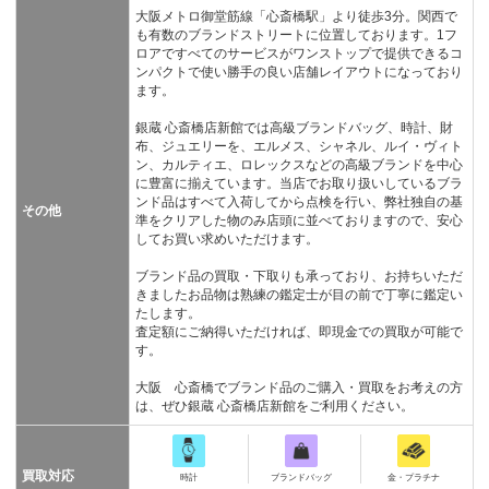
大阪メトロ御堂筋線「心斎橋駅」より徒歩3分。関西で
も有数のブランドストリートに位置しております。1フ
ロアですべてのサービスがワンストップで提供できるコ
ンパクトで使い勝手の良い店舗レイアウトになっており
ます。
銀蔵 心斎橋店新館では高級ブランドバッグ、時計、財
布、ジュエリーを、エルメス、シャネル、ルイ・ヴィト
ン、カルティエ、ロレックスなどの高級ブランドを中心
に豊富に揃えています。当店でお取り扱いしているブラ
ンド品はすべて入荷してから点検を行い、弊社独自の基
その他
準をクリアした物のみ店頭に並べておりますので、安心
してお買い求めいただけます。
ブランド品の買取・下取りも承っており、お持ちいただ
きましたお品物は熟練の鑑定士が目の前で丁寧に鑑定い
たします。
査定額にご納得いただければ、即現金での買取が可能で
す。
大阪 心斎橋でブランド品のご購入・買取をお考えの方
は、ぜひ銀蔵 心斎橋店新館をご利用ください。
買取対応
時計
ブランドバッグ
金・プラチナ