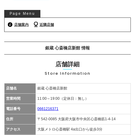
お気軽にご相談ください
Page Menu
0120-954-800
(11:00～20:00年中無休)
店舗案内
近隣店舗
24時間受付中！
メール査定はこちらから
銀蔵 心斎橋店新館 情報
店舗詳細
Store Information
店舗名
銀蔵 心斎橋店新館
営業時間
11:00～19:00（定休日：無し）
電話番号
0661216371
住所
〒542-0085 大阪府大阪市中央区心斎橋筋1-4-14
アクセス
大阪メトロ心斎橋駅 4a出口から徒歩3分