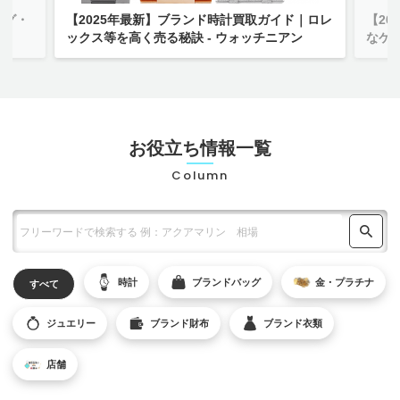
ッグ・
【2025年最新】ブランド時計買取ガイド｜ロレ
【2
お気軽にご相談ください
ックス等を高く売る秘訣 - ウォッチニアン
なケ
0120-954-800
(11:00～20:00年中無休)
24時間受付中！
メール査定はこちらから
お役立ち情報一覧
Column
時計
ブランドバッグ
金・プラチナ
すべて
ジュエリー
ブランド財布
ブランド衣類
店舗